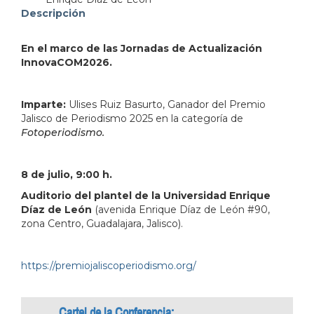
address=Avenida%20Enrique%20D%C3%ADaz%20de%2
Descripción
103.359250&q=Avenida%20Enrique%20D%C3%ADaz
En el marco de las Jornadas de Actualización
InnovaCOM2026.
Imparte:
Ulises Ruiz Basurto, Ganador del Premio
Jalisco de Periodismo 2025 en la categoría de
Fotoperiodismo.
8 de julio, 9:00 h.
Auditorio del plantel de la Universidad Enrique
Díaz de León
(avenida Enrique Díaz de León #90,
zona Centro, Guadalajara, Jalisco).
https://premiojaliscoperiodismo.org/
Cartel de la Conferencia: