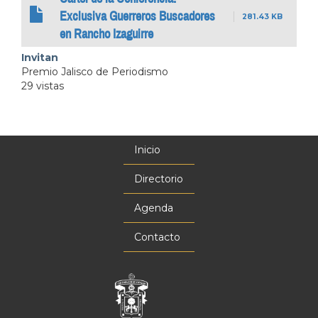
Exclusiva Guerreros Buscadores
281.43 KB
en Rancho Izaguirre
Invitan
Premio Jalisco de Periodismo
29 vistas
Inicio
Menú
principal
Directorio
Agenda
Contacto