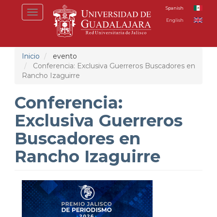
Pasar
Spanish
Toggle
al
English
navigation
contenido
principal
Inicio
evento
Conferencia: Exclusiva Guerreros Buscadores en
Rancho Izaguirre
Conferencia:
Exclusiva Guerreros
Buscadores en
Rancho Izaguirre