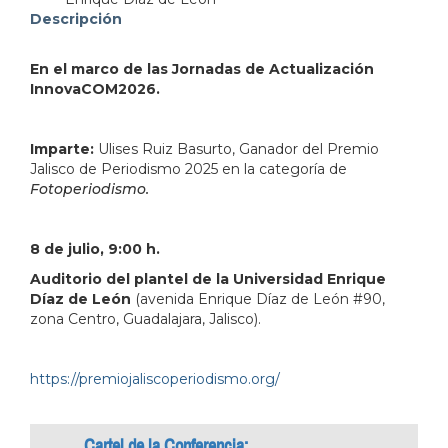
address=Avenida%20Enrique%20D%C3%ADaz%20de%2
Descripción
103.359250&q=Avenida%20Enrique%20D%C3%ADaz
En el marco de las Jornadas de Actualización
InnovaCOM2026.
Imparte:
Ulises Ruiz Basurto, Ganador del Premio
Jalisco de Periodismo 2025 en la categoría de
Fotoperiodismo.
8 de julio, 9:00 h.
Auditorio del plantel de la Universidad Enrique
Díaz de León
(avenida Enrique Díaz de León #90,
zona Centro, Guadalajara, Jalisco).
https://premiojaliscoperiodismo.org/
Cartel de la Conferencia: