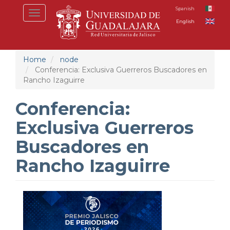
Skip
Spanish
Toggle
to
English
navigation
main
content
Home
node
Conferencia: Exclusiva Guerreros Buscadores en
Rancho Izaguirre
Conferencia:
Exclusiva Guerreros
Buscadores en
Rancho Izaguirre