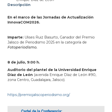
address=Avenida%20Enrique%20D%C3%ADaz%20de%2
Descripción
103.359250&q=Avenida%20Enrique%20D%C3%ADaz
En el marco de las Jornadas de Actualización
InnovaCOM2026.
Imparte:
Ulises Ruiz Basurto, Ganador del Premio
Jalisco de Periodismo 2025 en la categoría de
Fotoperiodismo.
8 de julio, 9:00 h.
Auditorio del plantel de la Universidad Enrique
Díaz de León
(avenida Enrique Díaz de León #90,
zona Centro, Guadalajara, Jalisco).
https://premiojaliscoperiodismo.org/
Cartel de la Conferencia: