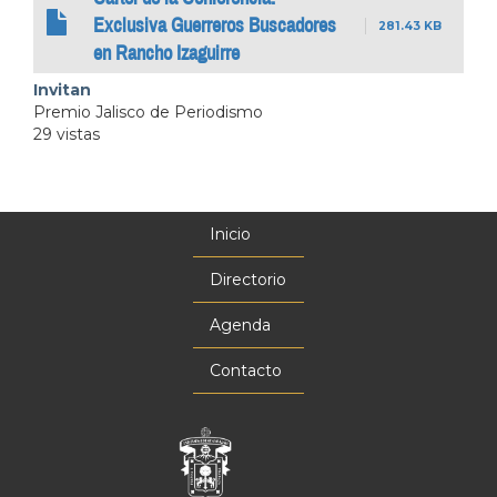
Exclusiva Guerreros Buscadores
281.43 KB
en Rancho Izaguirre
Invitan
Premio Jalisco de Periodismo
29 vistas
Inicio
Menú
principal
Directorio
Agenda
Contacto