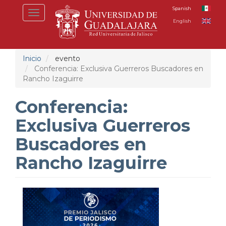
Pasar
Spanish
Toggle
al
English
navigation
contenido
principal
Inicio
evento
Conferencia: Exclusiva Guerreros Buscadores en
Rancho Izaguirre
Conferencia:
Exclusiva Guerreros
Buscadores en
Rancho Izaguirre