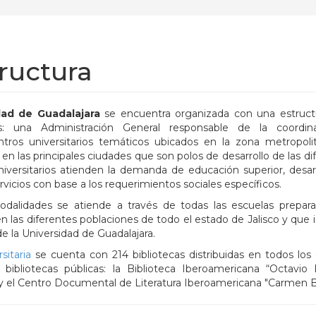
ructura
dad de Guadalajara
se encuentra organizada con una estruct
s: una Administración General responsable de la coordin
entros universitarios temáticos ubicados en la zona metropol
en las principales ciudades que son polos de desarrollo de las di
iversitarios atienden la demanda de educación superior, desarr
rvicios con base a los requerimientos sociales específicos.
dalidades se atiende a través de todas las escuelas prepara
n las diferentes poblaciones de todo el estado de Jalisco y que 
 la Universidad de Guadalajara.
sitaria
se cuenta con 214 bibliotecas distribuidas en todos los
s bibliotecas públicas: la Biblioteca Iberoamericana “Octavio 
 y el Centro Documental de Literatura Iberoamericana "Carmen Ba