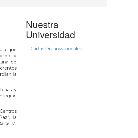
Nuestra
Universidad
Cartas Organizacionales
ura que
ación y
itana de
ferentes
ollan la
torias y
integran
 Centros
Paz”, la
lcells".