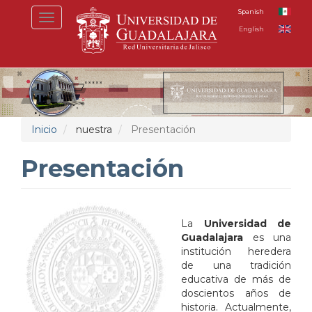
Pasar
Spanish
Toggle
al
English
navigation
contenido
principal
Inicio
nuestra
Presentación
Presentación
La
Universidad de
Guadalajara
es una
institución heredera
de una tradición
educativa de más de
doscientos años de
historia. Actualmente,