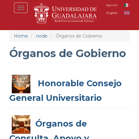
Skip
Spanish
Toggle
to
English
navigation
main
content
Home
node
Órganos de Gobierno
Órganos de Gobierno
Honorable Consejo
General Universitario
Órganos de
Consulta, Apoyo y