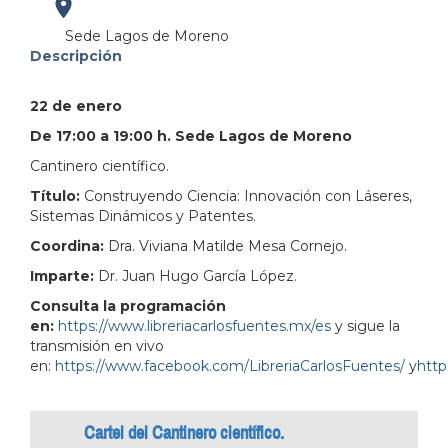
https://maps.apple.com/?
Sede Lagos de Moreno
Descripción
address=Calle%20Carlos%20Gonz%C3%A1lez%20Pe%C
22 de enero
101.931019&lsp=9902&q=Libreria%20Carlos%20F
De 17:00 a 19:00 h. Sede Lagos de Moreno
Cantinero científico.
Título:
Construyendo Ciencia: Innovación con Láseres,
Sistemas Dinámicos y Patentes.
Coordina:
Dra. Viviana Matilde Mesa Cornejo.
Imparte:
Dr. Juan Hugo García López.
Consulta la programación
en:
https://www.libreriacarlosfuentes.mx/es
y sigue la
transmisión en vivo
en:
https://www.facebook.com/LibreriaCarlosFuentes/
y
http
Cartel del Cantinero científico.