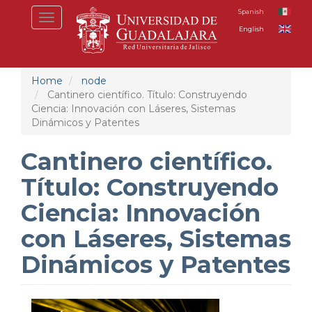
Skip
Spanish
Toggle
to
English
navigation
main
content
Home
node
Cantinero científico. Título: Construyendo
Ciencia: Innovación con Láseres, Sistemas
Dinámicos y Patentes
Cantinero científico.
Título: Construyendo
Ciencia: Innovación
con Láseres, Sistemas
Dinámicos y Patentes