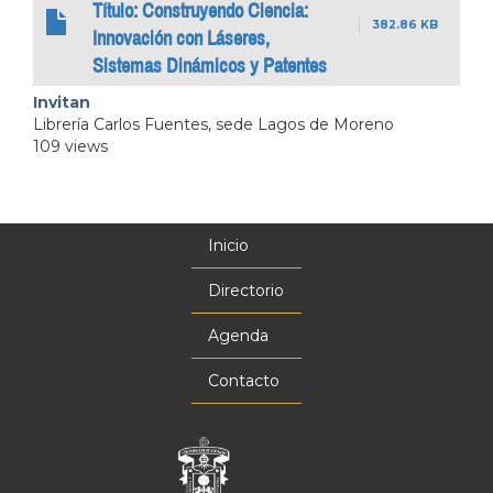
Título: Construyendo Ciencia:
382.86 KB
Innovación con Láseres,
Sistemas Dinámicos y Patentes
Invitan
Librería Carlos Fuentes, sede Lagos de Moreno
109 views
Inicio
Menú
principal
Directorio
Agenda
Contacto