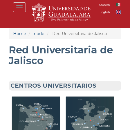
Skip
Spanish
Toggle
to
English
navigation
main
content
Home
node
Red Universitaria de Jalisco
Red Universitaria de
Jalisco
CENTROS UNIVERSITARIOS