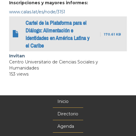
Inscripciones y mayores informes:
www.calas.lat/es/node/3151
Cartel de la Plataforma para el
Diálogo: Alimentación e
170.61 KB
Identidades en América Latina y
el Caribe
Invitan
Centro Universitario de Ciencias Sociales y
Humanidades
153 views
Inicio
Menú
principal
Directorio
Agenda