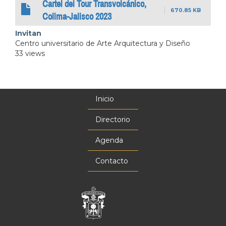
Cartel del Tour Transvolcánico,
670.85 KB
Colima-Jalisco 2023
Invitan
Centro universitario de Arte Arquitectura y Diseño
33 views
Inicio
Menú
principal
Directorio
Agenda
Contacto