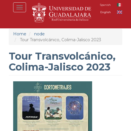
Skip
Spanish
Toggle
to
English
navigation
main
content
Home
node
Tour Transvolcánico, Colima-Jalisco 2023
Tour Transvolcánico,
Colima-Jalisco 2023