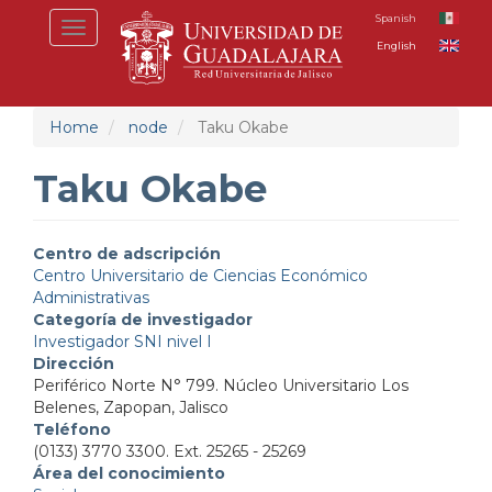
Skip
Spanish
Toggle
to
English
navigation
main
content
Home
node
Taku Okabe
Taku Okabe
Centro de adscripción
Centro Universitario de Ciencias Económico
Administrativas
Categoría de investigador
Investigador SNI nivel I
Dirección
Periférico Norte N° 799. Núcleo Universitario Los
Belenes, Zapopan, Jalisco
Teléfono
(0133) 3770 3300. Ext. 25265 - 25269
Área del conocimiento