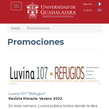
Pasar
Spanish
Toggle
al
English
navigation
contenido
principal
Inicio
Promociones
Promociones
Luvina 107 "Refugios"
Revista literaria. Verano 2022.
En este número, Luvina publica textos donde la idea