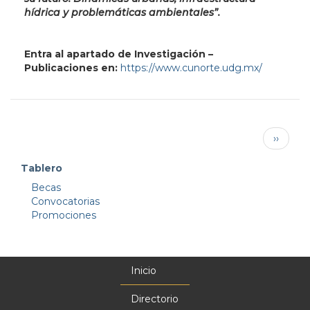
hídrica y problemáticas ambientales”.
Entra al apartado de Investigación –
Publicaciones en:
https://www.cunorte.udg.mx/
Paginación
Siguien
››
página
Tablero
Becas
Convocatorias
Promociones
Inicio
Menú
principal
Directorio