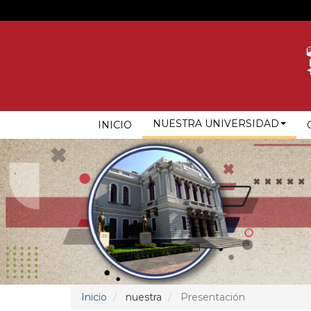
Pasar
al
contenido
principal
NAVEGACIÓN
NUESTRA UNIVERSIDAD
INICIO
PRINCIPAL
Inicio
nuestra
Presentación