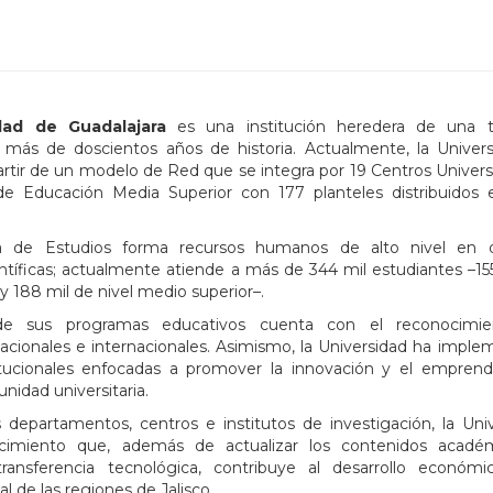
dad de Guadalajara
es una institución heredera de una tr
 más de doscientos años de historia. Actualmente, la Univer
partir de un modelo de Red que se integra por 19 Centros Universi
e Educación Media Superior con 177 planteles distribuidos 
a de Estudios forma recursos humanos de alto nivel en di
ientíficas; actualmente atiende a más de 344 mil estudiantes –15
 y 188 mil de nivel medio superior–.
de sus programas educativos cuenta con el reconocimi
cionales e internacionales. Asimismo, la Universidad ha impl
stitucionales enfocadas a promover la innovación y el empren
nidad universitaria.
departamentos, centros e institutos de investigación, la Uni
cimiento que, además de actualizar los contenidos acadé
transferencia tecnológica, contribuye al desarrollo económi
al de las regiones de Jalisco.