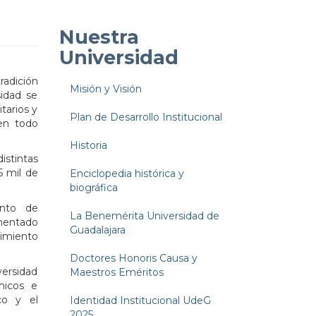
Nuestra
Universidad
adición
Misión y Visión
sidad se
tarios y
Plan de Desarrollo Institucional
en todo
Historia
stintas
5 mil de
Enciclopedia histórica y
biográfica
ento de
La Benemérita Universidad de
ementado
Guadalajara
dimiento
Doctores Honoris Causa y
versidad
Maestros Eméritos
micos e
co y el
Identidad Institucional UdeG
2025