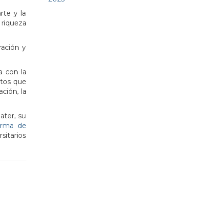
rte y la
 riqueza
ración y
a con la
ctos que
ción, la
ater, su
orma de
sitarios