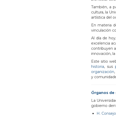
También, a pa
cultura, la Un
artística del 
En materia de
vinculación c
Al día de hoy
excelencia ac
contribuyen al
innovación, la
Este sitio we
historia
, sus
organización
,
y comunidade
Órganos de 
La Universida
gobierno dent
H. Consejo