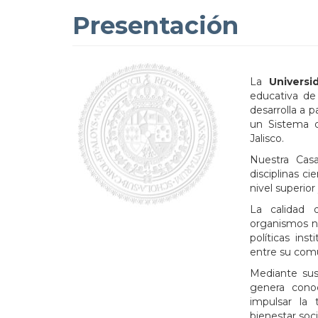
Presentación
La
Universi
educativa de
desarrolla a 
un Sistema d
Jalisco.
Nuestra Cas
disciplinas c
nivel superior
La calidad 
organismos na
políticas in
entre su comu
Mediante sus 
genera cono
impulsar la 
bienestar soci