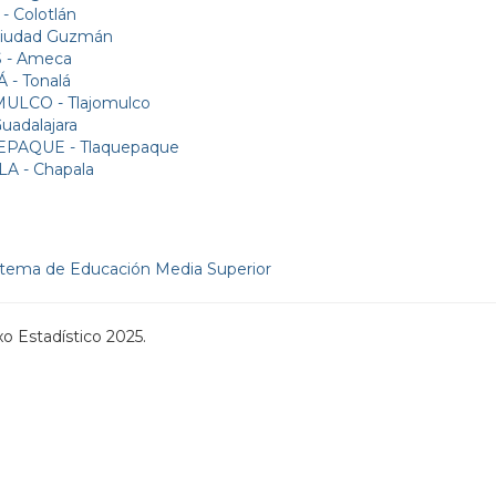
 Colotlán
Ciudad Guzmán
 - Ameca
- Tonalá
ULCO - Tlajomulco
uadalajara
PAQUE - Tlaquepaque
A - Chapala
stema de Educación Media Superior
o Estadístico 2025.