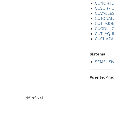
CUNORTE -
CUSUR - 
CUVALLES
CUTONALÁ 
CUTLAJOM
CUGDL - G
CUTLAQUE
CUCHAPAL
Sistema
SEMS - Si
Fuente:
Anex
46144 vistas