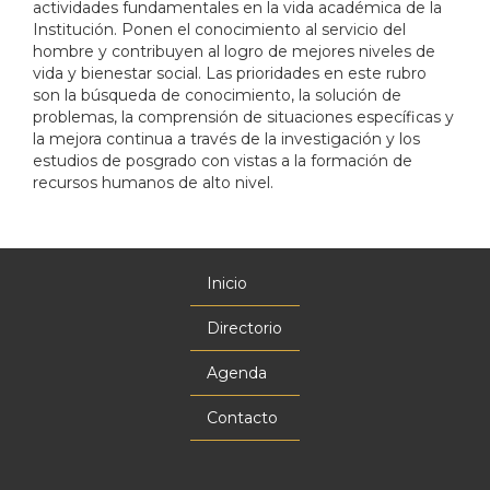
actividades fundamentales en la vida académica de la
Institución. Ponen el conocimiento al servicio del
hombre y contribuyen al logro de mejores niveles de
vida y bienestar social. Las prioridades en este rubro
son la búsqueda de conocimiento, la solución de
problemas, la comprensión de situaciones específicas y
la mejora continua a través de la investigación y los
estudios de posgrado con vistas a la formación de
recursos humanos de alto nivel.
Inicio
Menú
principal
Directorio
Agenda
Contacto