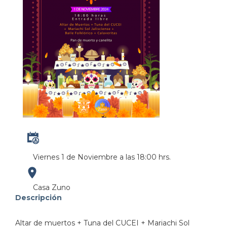
Viernes 1 de Noviembre a las 18:00 hrs.
https://maps.apple.com/?
Casa Zuno
Descripción
address=Calle%20Jos%C3%A9%20Guadalupe%20Zuno%2
Altar de muertos + Tuna del CUCEI + Mariachi Sol
103.373159&lsp=9902&q=Casa%20Zuno&_ext=CjIK