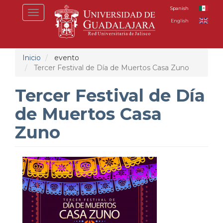
Pasar
Spanish
Toggle
al
English
navigation
contenido
principal
Inicio
evento
Tercer Festival de Día de Muertos Casa Zuno
Tercer Festival de Día
de Muertos Casa
Zuno