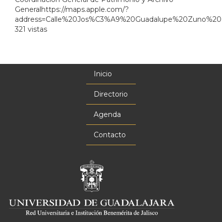
Generalhttps://maps.apple.com/?
address=Calle%20Jos%C3%A9%20Guadalupe%20Zuno%20Her
321 vistas
Inicio
Menú
principal
Directorio
Agenda
Contacto