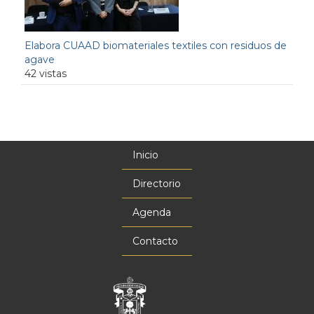
Elabora CUAAD biomateriales textiles con residuos de
agave
42 vistas
Inicio
Menú
principal
Directorio
Agenda
Contacto