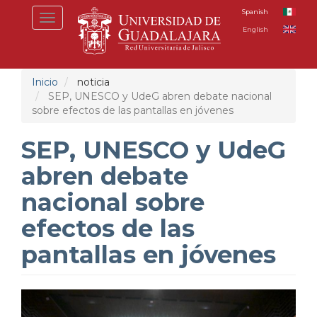
Pasar
Spanish
Toggle
al
English
navigation
contenido
principal
Inicio
noticia
SEP, UNESCO y UdeG abren debate nacional
sobre efectos de las pantallas en jóvenes
SEP, UNESCO y UdeG
abren debate
nacional sobre
efectos de las
pantallas en jóvenes