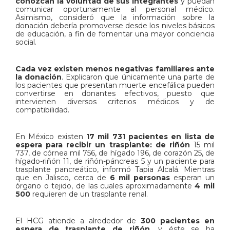
conozcan la voluntad de sus integrantes
y puedan
comunicar oportunamente al personal médico.
Asimismo, consideró que la información sobre la
donación debería promoverse desde los niveles básicos
de educación, a fin de fomentar una mayor conciencia
social.
Cada vez existen menos negativas familiares ante
la donación
. Explicaron que únicamente una parte de
los pacientes que presentan muerte encefálica pueden
convertirse en donantes efectivos, puesto que
intervienen diversos criterios médicos y de
compatibilidad.
En México existen
17 mil 731 pacientes en lista de
espera para recibir un trasplante: de riñón
15 mil
737, de córnea mil 756, de hígado 196, de corazón 25, de
hígado-riñón 11, de riñón-páncreas 5 y un paciente para
trasplante pancreático, informó Tapia Alcalá. Mientras
que en Jalisco, cerca de
6 mil personas
esperan un
órgano o tejido, de las cuales aproximadamente
4 mil
500
requieren de un trasplante renal.
El HCG atiende a alrededor de
300 pacientes en
espera de trasplante de riñón,
y éste se ha