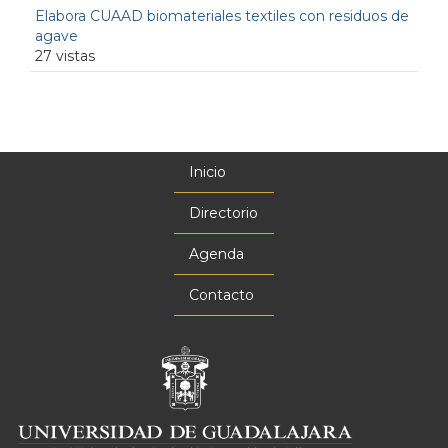
Elabora CUAAD biomateriales textiles con residuos de
agave
27 vistas
Inicio
Menú
principal
Directorio
Agenda
Contacto