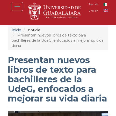
Pasar
Spanish
Toggle
al
English
navigation
contenido
principal
Inicio
noticia
Presentan nuevos libros de texto para
bachilleres de la UdeG, enfocados a mejorar su vida
diaria
Presentan nuevos
libros de texto para
bachilleres de la
UdeG, enfocados a
mejorar su vida diaria