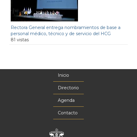
Rectora General entrega nombramientos de base a
personal médico, técnico y de servicio del HCG
81 vistas
Inicio
Menú
principal
Directorio
Agenda
Contacto