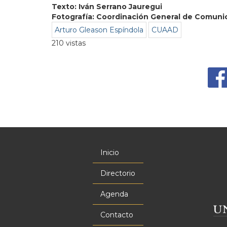
Texto: Iván Serrano Jauregui
Fotografía: Coordinación General de Comuni
Arturo Gleason Espíndola
CUAAD
210 vistas
Inicio
Menú
principal
Directorio
Agenda
Contacto