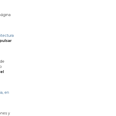
página
itectura
pulsar
 de
o
el
a, en
ones y