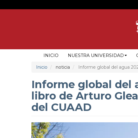
Pasar
al
contenido
principal
NAVEGACIÓN
INICIO
NUESTRA UNIVERSIDAD
PRINCIPAL
Inicio
noticia
Informe global del agua 202
Informe global del 
libro de Arturo Gle
del CUAAD