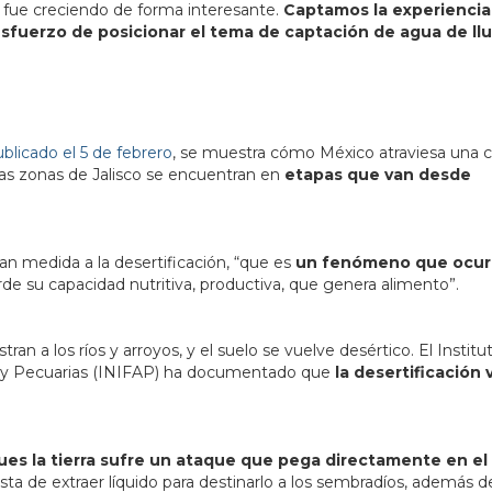
l; fue creciendo de forma interesante.
Captamos la experiencia
esfuerzo de posicionar el tema de captación de agua de llu
licado el 5 de febrero
, se muestra cómo México atraviesa una cr
ias zonas de Jalisco se encuentran en
etapas que van desde
an medida a la desertificación, “que es
un fenómeno que ocur
rde su capacidad nutritiva, productiva, que genera alimento”.
an a los ríos y arroyos, y el suelo se vuelve desértico. El Institu
as y Pecuarias (INIFAP) ha documentado que
la desertificación 
es la tierra sufre un ataque que pega directamente en el 
a de extraer líquido para destinarlo a los sembradíos, además de