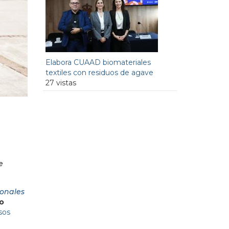
Elabora CUAAD biomateriales
textiles con residuos de agave
27 vistas
e
ionales
o
sos