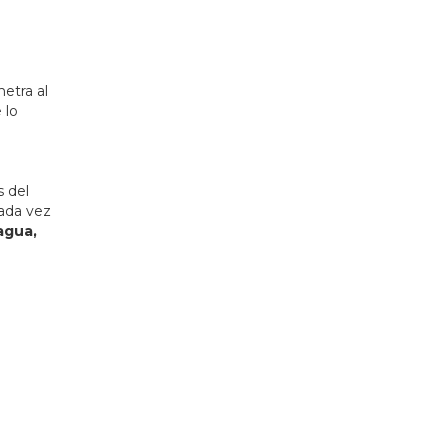
etra al
 lo
s del
cada vez
agua,