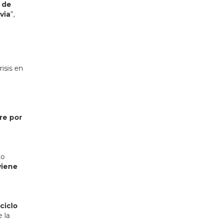
 de
via
”,
isis en
re por
to
viene
ciclo
 la