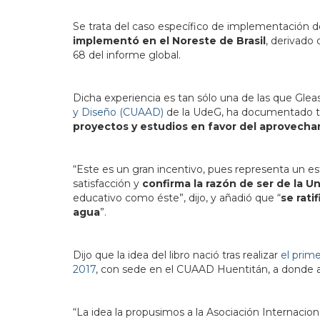
Se trata del caso específico de implementación d
implementó en el Noreste de Brasil
, derivado 
68 del informe global.
Dicha experiencia es tan sólo una de las que Glea
y Diseño (CUAAD)
de la UdeG, ha documentado tr
proyectos y estudios en favor del aprovecham
“Este es un gran incentivo, pues representa un e
satisfacción y
confirma la razón de ser de la U
educativo como éste”, dijo, y añadió que “
se rati
agua
”.
Dijo que la idea del libro nació tras realizar
el prim
2017
, con sede en el CUAAD Huentitán, a donde ac
“La idea la propusimos a la Asociación Internaciona