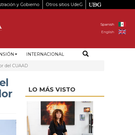
tración y Gobierno
Otros sitios UdeG
Spanish
English
NSIÓN
INTERNACIONAL
ador del CUAAD
el
LO MÁS VISTO
dor