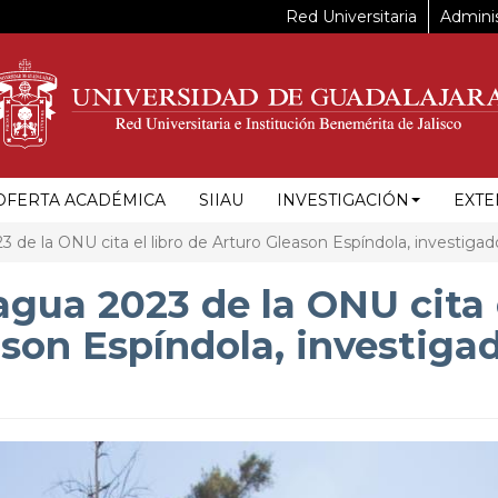
Red Universitaria
Adminis
OFERTA ACADÉMICA
SIIAU
INVESTIGACIÓN
EXTE
3 de la ONU cita el libro de Arturo Gleason Espíndola, investig
agua 2023 de la ONU cita 
ason Espíndola, investiga