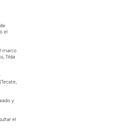
 de
ó el
el marco
, Tilda
n
(Tecate,
urado y
ultar el