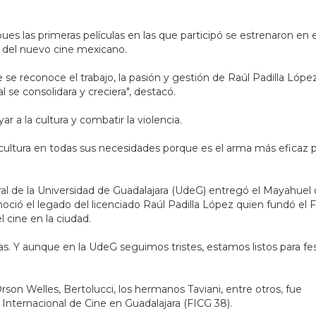
pues las primeras películas en las que participó se estrenaron en 
 del nuevo cine mexicano.
e se reconoce el trabajo, la pasión y gestión de Raúl Padilla Lópe
l se consolidara y creciera", destacó.
 a la cultura y combatir la violencia.
 cultura en todas sus necesidades porque es el arma más eficaz 
ral de la Universidad de Guadalajara (UdeG) entregó el Mayahuel
oció el legado del licenciado Raúl Padilla López quien fundó el 
l cine en la ciudad.
tas. Y aunque en la UdeG seguimos tristes, estamos listos para fes
son Welles, Bertolucci, los hermanos Taviani, entre otros, fue
Internacional de Cine en Guadalajara (FICG 38).