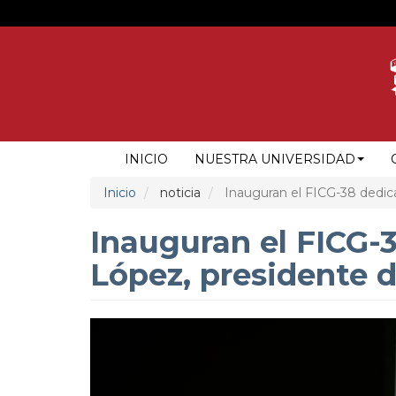
Pasar
al
contenido
principal
NAVEGACIÓN
INICIO
NUESTRA UNIVERSIDAD
PRINCIPAL
Inicio
noticia
Inauguran el FICG-38 dedicad
Inauguran el FICG-3
López, presidente d