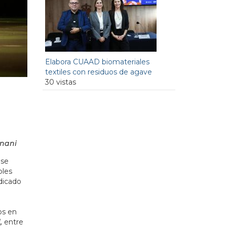
Elabora CUAAD biomateriales
textiles con residuos de agave
30 vistas
gnani
 se
bles
dicado
os en
l,
entre