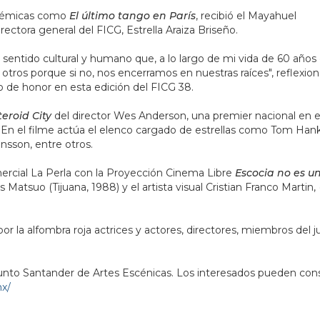
polémicas como
El último tango en París
, recibió el Mayahuel
ectora general del FICG, Estrella Araiza Briseño.
 sentido cultural y humano que, a lo largo de mi vida de 60 años
tros porque si no, nos encerramos en nuestras raíces", reflexion
do de honor en esta edición del FICG 38.
teroid City
del director Wes Anderson, una premier nacional en 
. En el filme actúa el elenco cargado de estrellas como Tom Hanks
nsson, entre otros.
ercial La Perla con la Proyección Cinema Libre
Escocia no es u
 Matsuo (Tijuana, 1988) y el artista visual Cristian Franco Martin, 
or la alfombra roja actrices y actores, directores, miembros del j
onjunto Santander de Artes Escénicas. Los interesados pueden cons
mx/