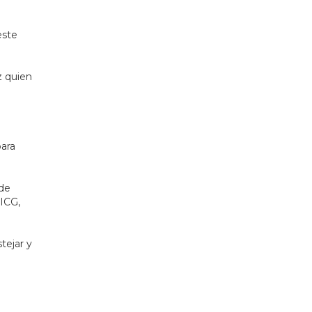
este
z quien
para
 de
FICG,
tejar y