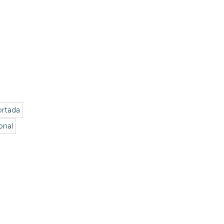
rtada
onal