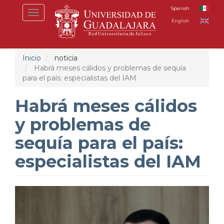
Pasar
Spanish
Toggle
al
English
navigation
contenido
principal
Inicio
noticia
Habrá meses cálidos y problemas de sequía
para el país: especialistas del IAM
Habrá meses cálidos
y problemas de
sequía para el país:
especialistas del IAM