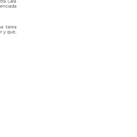
tra Lara
cenciada
na tarea
r y que,