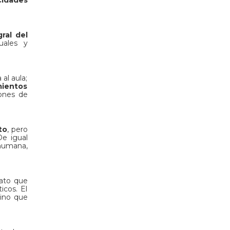
gral del
uales y
al aula;
ientos
iones de
to
, pero
De igual
 humana,
mato que
icos. El
sino que