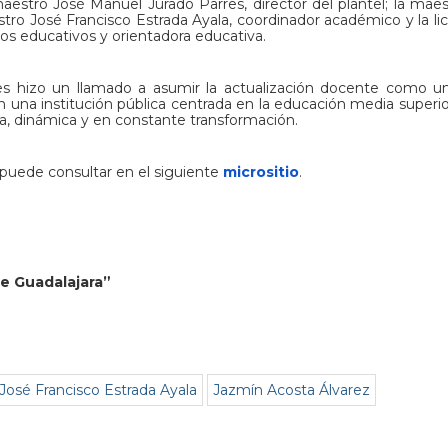
maestro José Manuel Jurado Parres, director del plantel; la maes
estro José Francisco Estrada Ayala, coordinador académico y la li
ios educativos y orientadora educativa.
es hizo un llamado a asumir la actualización docente como u
n una institución pública centrada en la educación media superio
rsa, dinámica y en constante transformación.
puede consultar en el siguiente
micrositio
.
de Guadalajara”
José Francisco Estrada Ayala
Jazmín Acosta Álvarez