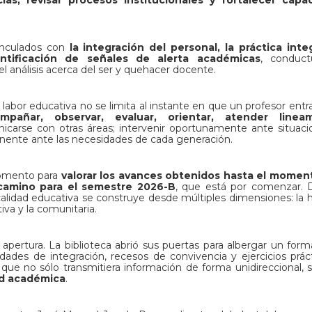
inculados con
la integración del personal, la práctica inte
entificación de señales de alerta académicas
, conduct
l análisis acerca del ser y quehacer docente.
abor educativa no se limita al instante en que un profesor entra 
mpañar, observar, evaluar, orientar, atender lineam
unicarse con otras áreas; intervenir oportunamente ante situac
anente ante las necesidades de cada generación.
momento para
valorar los avances obtenidos hasta el momen
l camino para el semestre 2026-B
, que está por comenzar. 
calidad educativa se construye desde múltiples dimensiones: la
iva y la comunitaria.
y apertura. La biblioteca abrió sus puertas para albergar un for
idades de integración, recesos de convivencia y ejercicios práct
que no sólo transmitiera información de forma unidireccional, 
ad académica
.