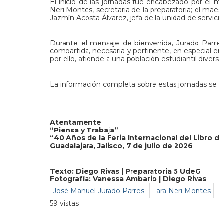
El inicio de las jornadas fue encabezado por el 
Neri Montes, secretaria de la preparatoria; el ma
Jazmín Acosta Álvarez, jefa de la unidad de servic
Durante el mensaje de bienvenida, Jurado Parr
compartida, necesaria y pertinente, en especial e
por ello, atiende a una población estudiantil dive
La información completa sobre estas jornadas se 
Atentamente
“Piensa y Trabaja”
“40 Años de la Feria Internacional del Libro 
Guadalajara, Jalisco, 7 de julio de 2026
Texto: Diego Rivas | Preparatoria 5 UdeG
Fotografía: Vanessa Ambario | Diego Rivas
José Manuel Jurado Parres
Lara Neri Montes
59 vistas