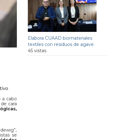
Elabora CUAAD biomateriales
textiles con residuos de agave
45 vistas
tivo
ó a cabo
 de cara
ógicas,
adewig”,
istas se
cidades