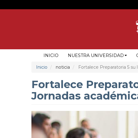
Pasar
al
contenido
principal
NAVEGACIÓN
INICIO
NUESTRA UNIVERSIDAD
PRINCIPAL
Inicio
noticia
Fortalece Preparatoria 5 su
Fortalece Preparato
Jornadas académica