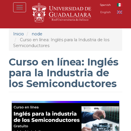
Pasar
Spanish
Toggle
al
English
navigation
contenido
principal
Inicio
node
Curso en línea: Inglés para la Industria de los
Semiconductores
Curso en línea: Inglés
para la Industria de
los Semiconductores