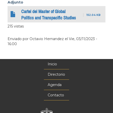
Adjunto
Cartel del Master of Global
152.04 KB
Politics and Transpacific Studies
215 vistas
Enviado por
Octavio Hernandez
el
Vie, 03/11/2023 -
16:00
Inicio
Menú
principal
Directorio
Agenda
Contacto