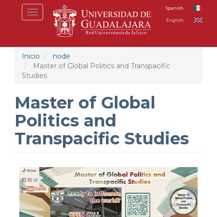
Pasar
Spanish
Toggle
al
English
navigation
contenido
principal
Inicio
node
Master of Global Politics and Transpacific
Studies
Master of Global
Politics and
Transpacific Studies