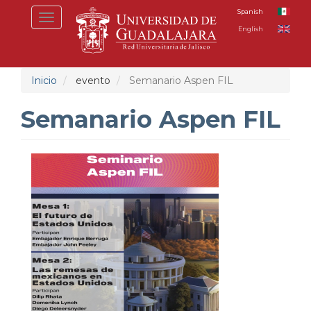
Pasar
Spanish
Toggle
al
English
navigation
contenido
principal
Inicio
evento
Semanario Aspen FIL
Semanario Aspen FIL