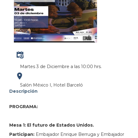
Martes 3 de Diciembre a las 10:00 hrs.
https://maps.apple.com/?
Salón México I, Hotel Barceló
Descripción
address=Av.%20Mariano%20Otero%20%231499%2C%20C
PROGRAMA:
103.391960&lsp=9902&q=Expo%20Guadalajara&_e
Mesa 1: El futuro de Estados Unidos.
Participan:
Embajador Enrique Berruga y Embajador