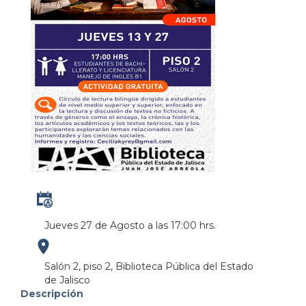
Jueves 27 de Agosto a las 17:00 hrs.
https://maps.apple.com/?
Salón 2, piso 2, Biblioteca Pública del Estado
de Jalisco
address=Anillo%20Perif%C3%A9rico%20Norte%20M
Descripción