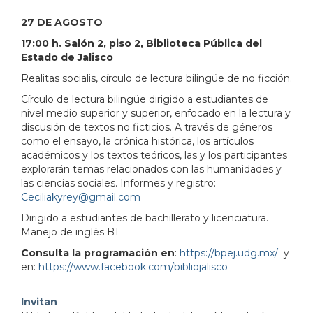
103.380951&lsp=9902&q=Biblioteca%20P%C3%BAbl
27 DE AGOSTO
17:00 h. Salón 2, piso 2, Biblioteca Pública del
Estado de Jalisco
Realitas socialis, círculo de lectura bilingüe de no ficción.
Círculo de lectura bilingüe dirigido a estudiantes de
nivel medio superior y superior, enfocado en la lectura y
discusión de textos no ficticios. A través de géneros
como el ensayo, la crónica histórica, los artículos
académicos y los textos teóricos, las y los participantes
explorarán temas relacionados con las humanidades y
las ciencias sociales. Informes y registro:
Ceciliakyrey@gmail.com
Dirigido a estudiantes de bachillerato y licenciatura.
Manejo de inglés B1
Consulta la programación en
:
https://bpej.udg.mx/
y
en:
https://www.facebook.com/bibliojalisco
Invitan