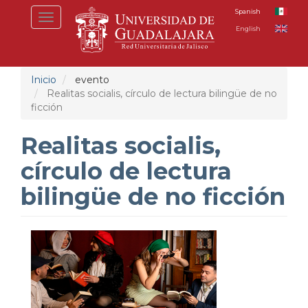
Pasar
Spanish
Toggle
al
English
navigation
contenido
principal
Inicio
evento
Realitas socialis, círculo de lectura bilingüe de no
ficción
Realitas socialis,
círculo de lectura
bilingüe de no ficción