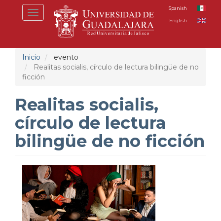
Pasar
Spanish
Toggle
al
English
navigation
contenido
principal
Inicio
evento
Realitas socialis, círculo de lectura bilingüe de no
ficción
Realitas socialis,
círculo de lectura
bilingüe de no ficción