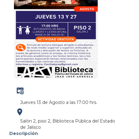
Jueves 13 de Agosto a las 17:00 hrs.
https://maps.apple.com/?
Salón 2, piso 2, Biblioteca Pública del Estado
de Jalisco
address=Anillo%20Perif%C3%A9rico%20Norte%20M
Descripción