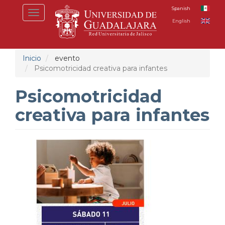
Pasar
Spanish
Toggle
al
English
navigation
contenido
principal
Inicio
evento
Psicomotricidad creativa para infantes
Psicomotricidad
creativa para infantes