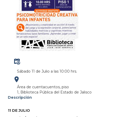
Sábado 11 de Julio a las 10:00 hrs.
https://maps.apple.com/?
Área de cuentacuentos, piso
1, Biblioteca Pública del Estado de Jalisco
address=Anillo%20Perif%C3%A9rico%20Norte%20M
Descripción
103.380951&lsp=9902&q=Biblioteca%20P%C3%BAbl
11 DE JULIO