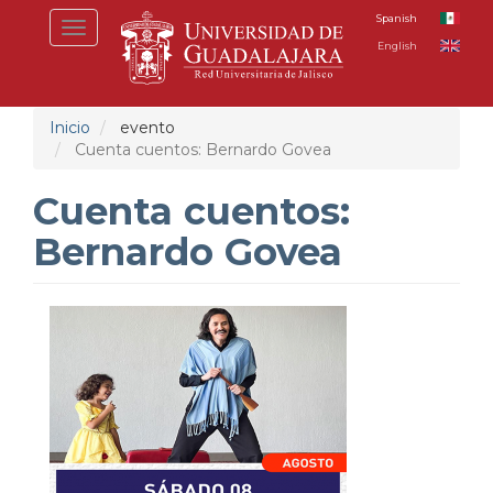
Pasar
Spanish
Toggle
al
English
navigation
contenido
principal
Inicio
evento
Cuenta cuentos: Bernardo Govea
Cuenta cuentos:
Bernardo Govea