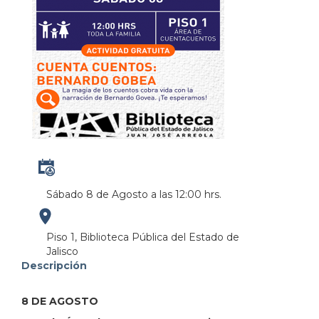
Sábado 8 de Agosto a las 12:00 hrs.
https://maps.apple.com/?
Piso 1, Biblioteca Pública del Estado de
Jalisco
address=Anillo%20Perif%C3%A9rico%20Norte%20M
Descripción
103.380951&lsp=9902&q=Biblioteca%20P%C3%BAbl
8 DE AGOSTO