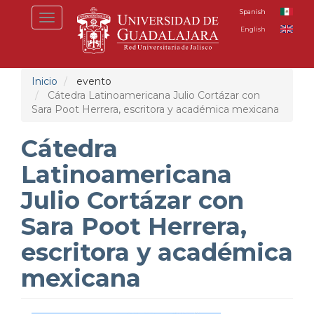
Pasar
Spanish
Toggle
al
English
navigation
contenido
principal
Inicio
evento
Cátedra Latinoamericana Julio Cortázar con
Sara Poot Herrera, escritora y académica mexicana
Cátedra
Latinoamericana
Julio Cortázar con
Sara Poot Herrera,
escritora y académica
mexicana