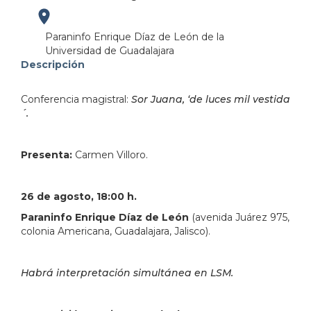
https://maps.apple.com/?
Paraninfo Enrique Díaz de León de la
Universidad de Guadalajara
address=Av.%20Ju%C3%A1rez%20975%0AColonia%20Am
Descripción
103.358966&lsp=9902&q=MUSA%20Museo%20de%2
Conferencia magistral:
Sor Juana, ‘de luces mil vestida
´.
Presenta:
Carmen Villoro.
26 de agosto, 18:00 h.
Paraninfo Enrique Díaz de León
(avenida Juárez 975,
colonia Americana, Guadalajara, Jalisco).
Habrá interpretación simultánea en LSM.