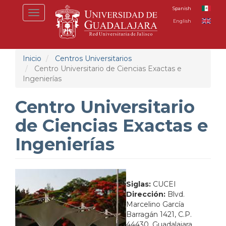
Pasar
Spanish
Toggle
al
English
navigation
contenido
principal
Inicio
Centros Universitarios
Centro Universitario de Ciencias Exactas e
Ingenierías
Centro Universitario
de Ciencias Exactas e
Ingenierías
Siglas:
CUCEI
Dirección:
Blvd.
Marcelino García
Barragán 1421, C.P.
44430, Guadalajara,