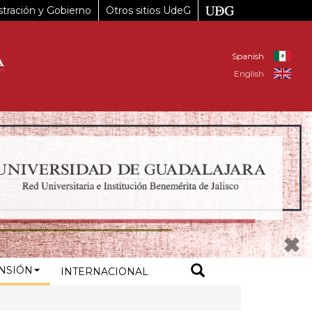
tración y Gobierno
Otros sitios UdeG
Spanish
English
NSIÓN
INTERNACIONAL