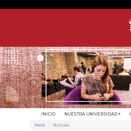
Pasar
al
contenido
principal
NAVEGACIÓN
INICIO
NUESTRA UNIVERSIDAD
PRINCIPAL
Inicio
Noticias