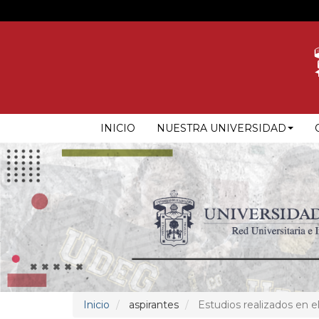
Pasar
al
contenido
principal
NAVEGACIÓN
INICIO
NUESTRA UNIVERSIDAD
PRINCIPAL
Inicio
aspirantes
Estudios realizados en el