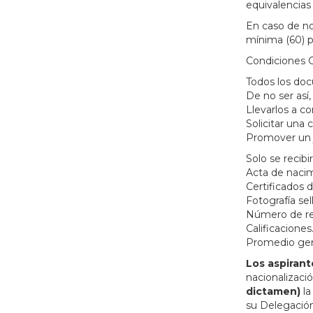
equivalencias 
En caso de no 
mínima (60) 
Condiciones 
Todos los do
De no ser así,
Llevarlos a cor
Solicitar una c
Promover un j
Solo se reci
Acta de nacimi
Certificados d
Fotografía sel
Número de re
Calificaciones
Promedio gene
Los aspirant
nacionalizació
dictamen)
la
su Delegación