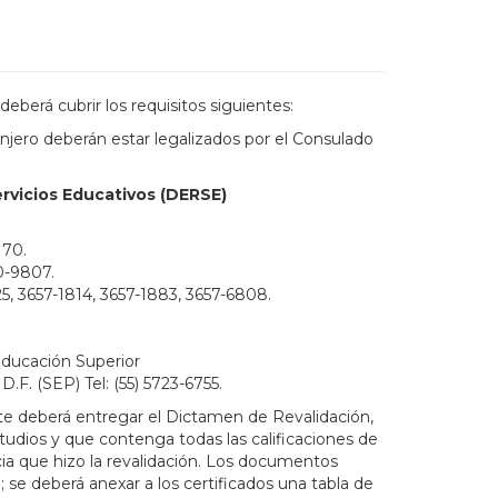
deberá cubrir los requisitos siguientes:
anjero deberán estar legalizados por el Consulado
rvicios Educativos (DERSE)
170.
30-9807.
25, 3657-1814, 3657-1883, 3657-6808.
Educación Superior
.F. (SEP) Tel: (55) 5723-6755.
nte deberá entregar el Dictamen de Revalidación,
tudios y que contenga todas las calificaciones de
cia que hizo la revalidación. Los documentos
 se deberá anexar a los certificados una tabla de