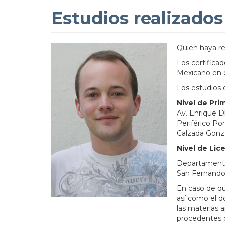
Estudios realizados
Quien haya rea
Los certifica
Mexicano en el
Los estudios 
Nivel de Pri
Av. Enrique Dí
Periférico Po
Calzada Gonzál
Nivel de Lic
Departamento 
San Fernando N
En caso de qu
así como el d
las materias 
procedentes d