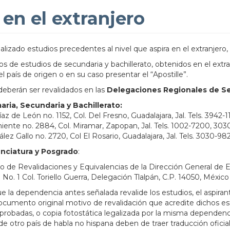
 en el extranjero
lizado estudios precedentes al nivel que aspira en el extranjero, 
dos de estudios de secundaria y bachillerato, obtenidos en el extr
 país de origen o en su caso presentar el “Apostille”.
deberán ser revalidados en las
Delegaciones Regionales de Se
maria, Secundaria y Bachillerato:
az de León no. 1152, Col. Del Fresno, Guadalajara, Jal. Tels. 3942-1
niente no. 2884, Col. Miramar, Zapopan, Jal. Tels. 1002-7200, 30
ez Gallo no. 2720, Col El Rosario, Guadalajara, Jal. Tels. 3030-98
enciatura y Posgrado
:
de Revalidaciones y Equivalencias de la Dirección General de 
o. 1 Col. Toriello Guerra, Delegación Tlalpán, C.P. 14050, México D
e la dependencia antes señalada revalide los estudios, el aspira
ocumento original motivo de revalidación que acredite dichos es
aprobadas, o copia fotostática legalizada por la misma dependen
e otro país de habla no hispana deben de traer traducción oficial;