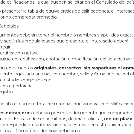
de calificaciones, la cual pueden solicitar en el Consulado del paí
presentar la tabla de equivalencias de calificaciones, el interesa
por no comprobar promedio.
Generales
cumentos deberán tener el nombre ó nombres y apellidos exact
 y según las irregularidades que presente el interesado deberá:
regir.
ertificación notarial.
uicio de rectificación, anotación o modificación del acta de nac
birán documentos
originales, correctos, sin raspaduras ni en
ento legalizada original, con nombre, sello y firma original del ofici
e estudios originales con:
lada o perforada.
gistro.
.
ral o el número total de materias que ampara, con calificacione
es extranjeros
deberán presentar documento que compruebe su 
n, etc. En caso de ser admitidos, deberán solicitar,
(en un plazo 
 correspondiente autorización para estudiar en esta Universidad, 
 Local. Comprobar dominio del idioma.