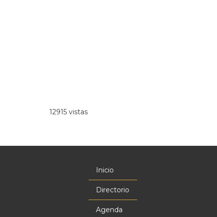
12915 vistas
Inicio
Menú
principal
Directorio
Agenda