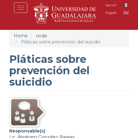
Skip
Spanish
Toggle
to
English
navigation
main
content
Home
node
Pláticas sobre prevención del suicidio
Pláticas sobre
prevención del
suicidio
Responsable(s)
Lic. Abraham González Barajas