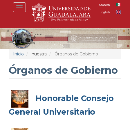
Pasar
Spanish
Toggle
al
English
navigation
contenido
principal
Inicio
nuestra
Órganos de Gobierno
Órganos de Gobierno
Honorable Consejo
General Universitario