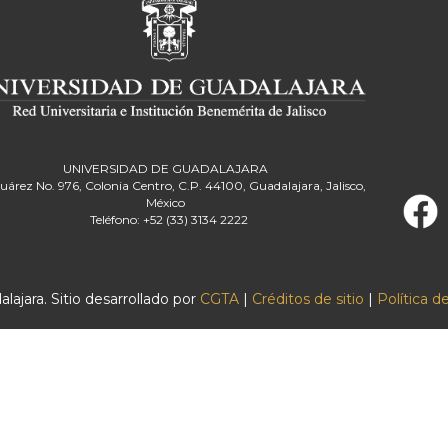
UNIVERSIDAD DE GUADALAJARA
Juárez No. 976, Colonia Centro, C.P. 44100, Guadalajara, Jalisco,
México
Teléfono: +52 (33) 3134 2222
ajara. Sitio desarrollado por
CGTA
|
Créditos de sitio
|
Política d