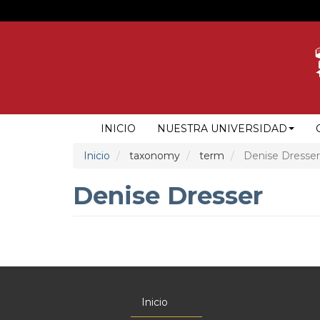
Pasar
al
contenido
principal
NAVEGACIÓN
INICIO
NUESTRA UNIVERSIDAD
PRINCIPAL
Inicio
taxonomy
term
Denise Dresser
Denise Dresser
Inicio
Menú