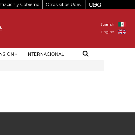
tración y Gobierno
Otros sitios UdeG
Spanish
English
NSIÓN
INTERNACIONAL