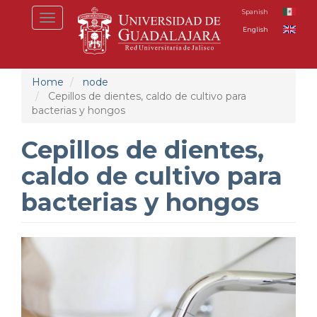
Skip
Spanish
Toggle
to
English
navigation
main
content
Home
node
Cepillos de dientes, caldo de cultivo para
bacterias y hongos
Cepillos de dientes,
caldo de cultivo para
bacterias y hongos