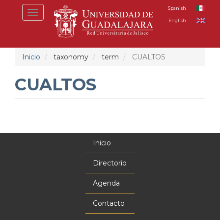
Pasar
Spanish
Toggle
al
English
navigation
contenido
principal
Inicio
taxonomy
term
CUALTOS
CUALTOS
Inicio
Menú
principal
Directorio
Agenda
Contacto