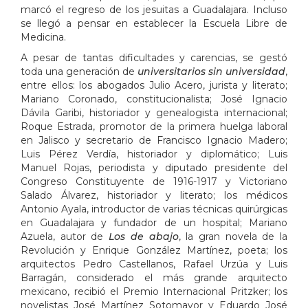
marcó el regreso de los jesuitas a Guadalajara. Incluso
se llegó a pensar en establecer la Escuela Libre de
Medicina.
A pesar de tantas dificultades y carencias, se gestó
toda una generación de
universitarios sin universidad
,
entre ellos: los abogados Julio Acero, jurista y literato;
Mariano Coronado, constitucionalista; José Ignacio
Dávila Garibi, historiador y genealogista internacional;
Roque Estrada, promotor de la primera huelga laboral
en Jalisco y secretario de Francisco Ignacio Madero;
Luis Pérez Verdía, historiador y diplomático; Luis
Manuel Rojas, periodista y diputado presidente del
Congreso Constituyente de 1916-1917 y Victoriano
Salado Álvarez, historiador y literato; los médicos
Antonio Ayala, introductor de varias técnicas quirúrgicas
en Guadalajara y fundador de un hospital; Mariano
Azuela, autor de
Los de abajo
, la gran novela de la
Revolución y Enrique González Martínez, poeta; los
arquitectos Pedro Castellanos, Rafael Urzúa y Luis
Barragán, considerado el más grande arquitecto
mexicano, recibió el Premio Internacional Pritzker; los
novelistas José Martínez Sotomayor y Eduardo José