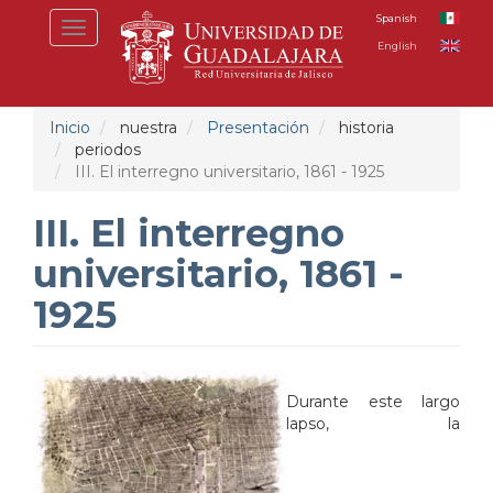
Pasar
Spanish
Toggle
al
English
navigation
contenido
principal
Inicio
nuestra
Presentación
historia
periodos
III. El interregno universitario, 1861 - 1925
III. El interregno
universitario, 1861 -
1925
Durante este largo
lapso, la