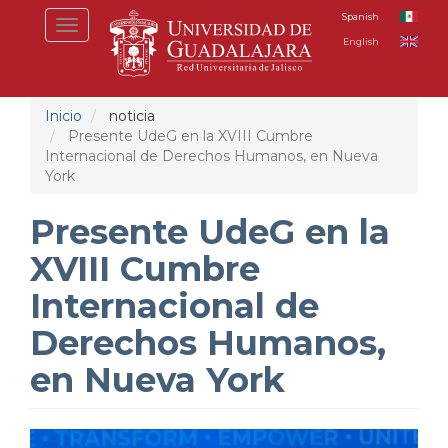
Pasar
Spanish
Toggle
al
English
navigation
contenido
principal
Inicio
noticia
Presente UdeG en la XVIII Cumbre
Internacional de Derechos Humanos, en Nueva
York
Presente UdeG en la
XVIII Cumbre
Internacional de
Derechos Humanos,
en Nueva York