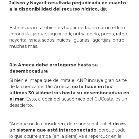
Jalisco y Nayarit resultaría perjudicada en cuanto
a la disponibilidad del recurso hídrico,
dijo.
Este espacio también es hogar de fauna como el loro
corona lila, jaguar, jaguarundi, nutria de río, puma, ratón
nayarita, ranas, sapos, huicos, iguanas, lagartijas, entre
muchas más.
Río Ameca debe protegerse hasta su
desembocadura
Si bien el mapa que delimita el ANP incluye gran parte
de la cuenca del Río Ameca,
no lo hace en los
últimos 30 kilómetros hasta su desembocadura en
el mar
. Esto, a decir del académico del CUCosta, es un
desacierto.
“Aunque no lo consideren, de manera natural e
l río es
un sistema que está interconectado
, porque todo
lo que ocurre arriba (en la sierra) va a repercutir en la