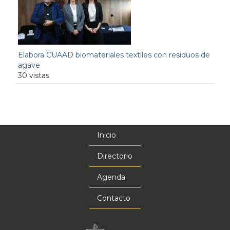
Elabora CUAAD biomateriales textiles con residuos de
agave
30 vistas
Inicio
Menú
principal
Directorio
Agenda
Contacto