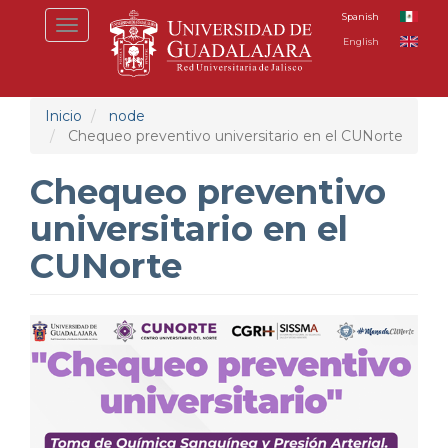
Pasar
Spanish
Toggle
al
English
navigation
contenido
principal
Inicio
node
Chequeo preventivo universitario en el CUNorte
Chequeo preventivo
universitario en el
CUNorte