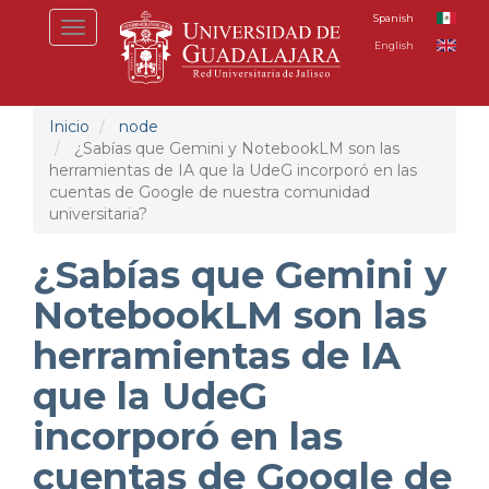
Pasar
Spanish
Toggle
al
English
navigation
contenido
principal
Inicio
node
¿Sabías que Gemini y NotebookLM son las
herramientas de IA que la UdeG incorporó en las
cuentas de Google de nuestra comunidad
universitaria?
¿Sabías que Gemini y
NotebookLM son las
herramientas de IA
que la UdeG
incorporó en las
cuentas de Google de