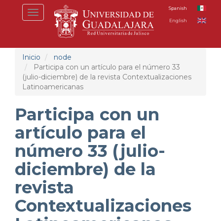
Pasar
Spanish
Toggle
al
English
navigation
contenido
principal
Inicio
node
Participa con un artículo para el número 33
(julio-diciembre) de la revista Contextualizaciones
Latinoamericanas
Participa con un
artículo para el
número 33 (julio-
diciembre) de la
revista
Contextualizaciones