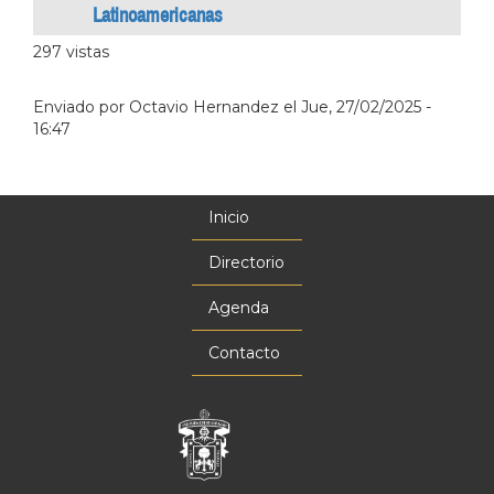
Latinoamericanas
297 vistas
Enviado por
Octavio Hernandez
el
Jue, 27/02/2025 -
16:47
Inicio
Menú
principal
Directorio
Agenda
Contacto