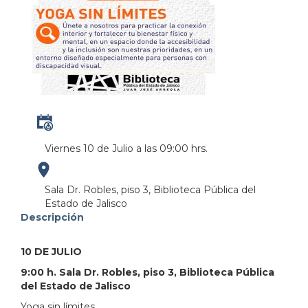
Viernes 10 de Julio a las 09:00 hrs.
https://maps.apple.com/?
Sala Dr. Robles, piso 3, Biblioteca Pública del
Estado de Jalisco
address=Anillo%20Perif%C3%A9rico%20Norte%20M
Descripción
103.380951&lsp=9902&q=Biblioteca%20P%C3%BAbl
10 DE JULIO
9:00 h. Sala Dr. Robles, piso 3, Biblioteca Pública
del Estado de Jalisco
Yoga sin límites.