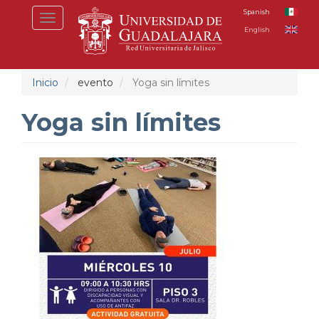
Pasar
Spanish
Toggle
al
English
navigation
contenido
principal
Inicio
evento
Yoga sin límites
Yoga sin límites