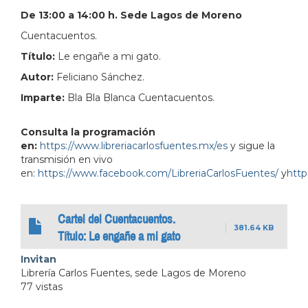
De 13:00 a 14:00 h. Sede Lagos de Moreno
Cuentacuentos.
Título:
Le engañe a mi gato.
Autor:
Feliciano Sánchez.
Imparte:
Bla Bla Blanca Cuentacuentos.
Consulta la programación
en:
https://www.libreriacarlosfuentes.mx/es
y sigue la
transmisión en vivo
en:
https://www.facebook.com/LibreriaCarlosFuentes/
y
http
Cartel del Cuentacuentos.
381.64 KB
Título: Le engañe a mi gato
Invitan
Librería Carlos Fuentes, sede Lagos de Moreno
77 vistas