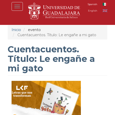
Pasar
Spanish
Toggle
al
English
navigation
contenido
principal
Inicio
evento
Cuentacuentos. Título: Le engañe a mi gato
Cuentacuentos.
Título: Le engañe a
mi gato