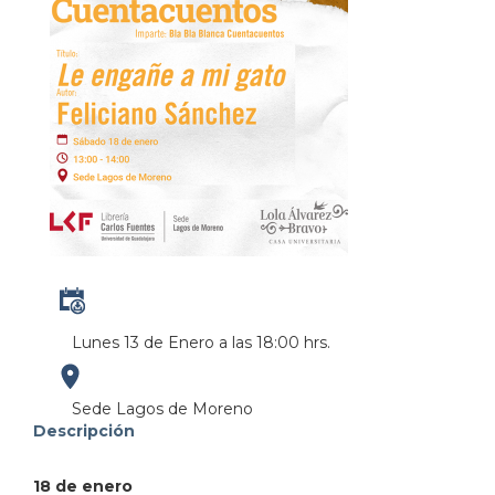
Lunes 13 de Enero a las 18:00 hrs.
https://maps.apple.com/?
Sede Lagos de Moreno
Descripción
address=Calle%20Carlos%20Gonz%C3%A1lez%20Pe%C
18 de enero
101.931019&lsp=9902&q=Libreria%20Carlos%20F