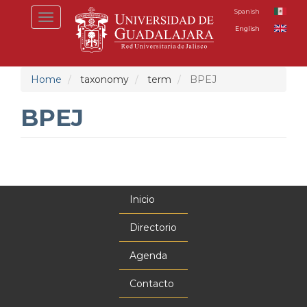
Skip
Spanish
Toggle
to
English
navigation
main
content
Home
taxonomy
term
BPEJ
BPEJ
Inicio
Menú
principal
Directorio
Agenda
Contacto