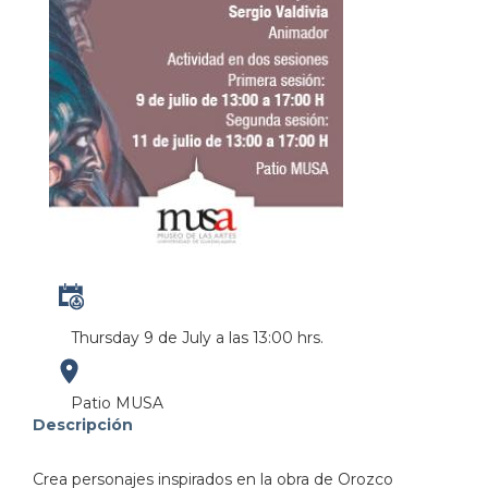
Thursday 9 de July a las 13:00 hrs.
https://maps.apple.com/?
Patio MUSA
Descripción
address=Av.%20Ju%C3%A1rez%20975%0AColonia%20Am
Crea personajes inspirados en la obra de Orozco
103.358966&lsp=9902&q=MUSA%20Museo%20de%2