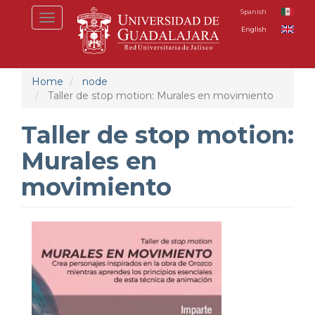
Skip
Spanish
Toggle
to
English
navigation
main
content
Home
node
Taller de stop motion: Murales en movimiento
Taller de stop motion:
Murales en
movimiento