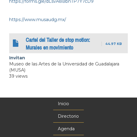
https://forms.gle/dLsvA8BbnTP7Y7cD9
https://www.musaudg.mx/
Cartel del Taller de stop motion:
44.97 KB
Murales en movimiento
Invitan
Museo de las Artes de la Universidad de Guadalajara
(MUSA)
39 views
Inicio
Menú
principal
Directorio
Agenda