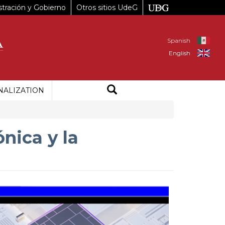
tración y Gobierno
Otros sitios UdeG
Spanish
English
NALIZATION
ónica y la