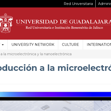
Red Universitaria
Adminis
Y
UNIVERSITY NETWORK
CULTURE
INTERNATIO
a la microelectrónica y la nanoelectrónica
oducción a la microelectr