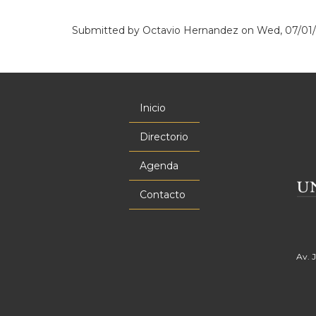
Submitted by
Octavio Hernandez
on
Wed, 07/01/
Inicio
Menú
principal
Directorio
Agenda
Contacto
Av. 