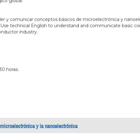
ico global.
nder y comunicar conceptos básicos de microelectrónica y nanoe
.
Use technical English to understand and communicate basic con
nductor industry.
30 horas.
 microelectrónica y la nanoelectrónica