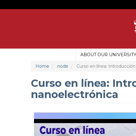
Skip
to
main
content
ABOUT OUR UNIVERSIT
MAIN
MENU
Home
node
Curso en línea: Introducción 
UDG
Curso en línea: Intr
nanoelectrónica