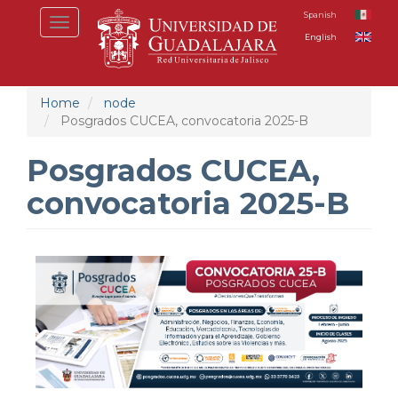
Skip
Spanish
Toggle
to
English
navigation
main
content
Home
node
Posgrados CUCEA, convocatoria 2025-B
Posgrados CUCEA,
convocatoria 2025-B